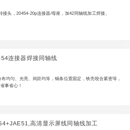
PE转接头，20454-20p连接器/母座，加42同轴线加工焊接。
20454连接器焊接同轴线
针分布均匀、光亮、间距均等，铜条位置固定，铁壳咬合紧密等，
中省事省心！
0454+JAE51,高清显示屏线同轴线加工