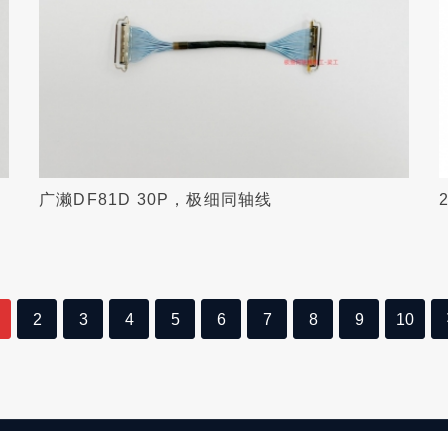
广濑DF81D 30P，极细同轴线
2
3
4
5
6
7
8
9
10