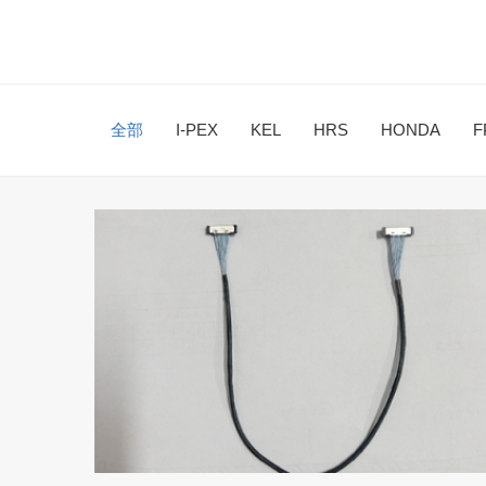
全部
I-PEX
KEL
HRS
HONDA
F