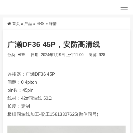
首页
»
产品
»
HRS
»
详情
广濑DF36 45P，安防高清线
分类:
HRS
日期: 2024年1月9日 上午11:00
浏览: 928
连接器：广濑DF36 45P
间距：0.4pitch
pin数：45pin
线材：42#同轴线 50Ω
长度：定制
极细同轴线加工-梁工15813307625(微信同号)