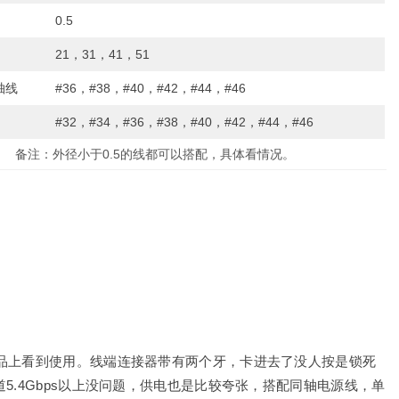
0.5
21，31，41，51
轴线
#36，#38，#40，#42，#44，#46
#32，#34，#36，#38，#40，#42，#44，#46
备注：外径小于0.5的线都可以搭配，具体看情况。
产品上看到使用。线端连接器带有两个牙，卡进去了没人按是锁死
5.4Gbps以上没问题，供电也是比较夸张，搭配同轴电源线，单