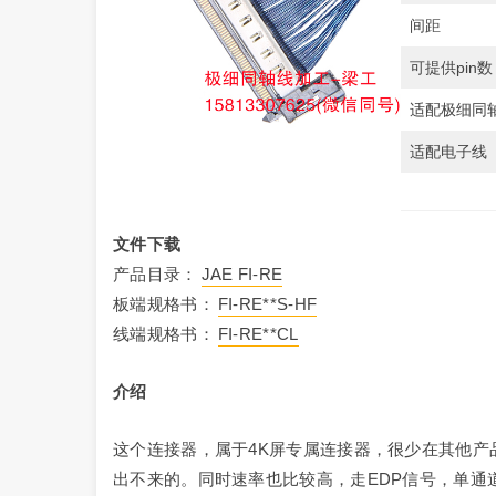
间距
可提供pin数
适配极细同
适配电子线
文件下载
产品目录：
JAE FI-RE
板端规格书：
FI-RE**S-HF
线端规格书：
FI-RE**CL
介绍
这个连接器，属于4K屏专属连接器，很少在其他
出不来的。同时速率也比较高，走EDP信号，单通道